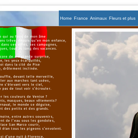
Home
France
Animaux
Fleurs et plus
êve qui au fond de mon âme
ans trêve, depuis qu’en mon enfance,
 dans ses villes, ses campagnes,
gues, tout au long des vacances.
core de ma grande surprise,
le, les yeux écarquillés,
moi dans la cité de Pise
e, drôlement inclinée.
uffle, devant telle merveille,
lier aux marches tant usées,
e s’élevant vers le ciel,
 pas de tout voir s’écrouler.
r les couleurs de Venise ?
nts, masques, beaux vêtements?
rnaval, le monde se déguise,
nt des petits et des grands.
moire, entre autres souvenirs,
nt de l’eau sous les gondoles,
 place San Marco courir,
l élan tous les pigeons s’envolent.
si d’une nuit à Florence,