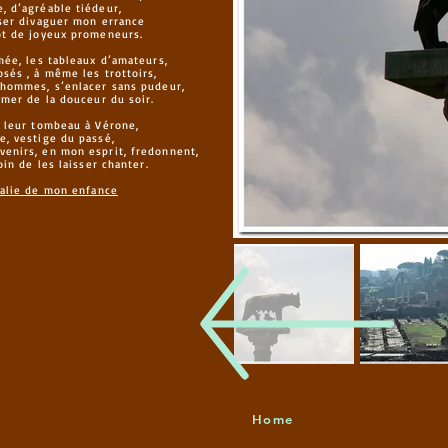
, d’agréable tiédeur,
sser divaguer mon errance
ot de joyeux promeneurs.
mée, les tableaux d’amateurs,
sés , à même les trottoirs,
 hommes, s’enlacer sans pudeur,
imer de la douceur du soir.
, leur tombeau à Vérone,
e, vestige du passé,
enirs, en mon esprit, fredonnent,
oin de les laisser chanter.
Italie de mon enfance
Home