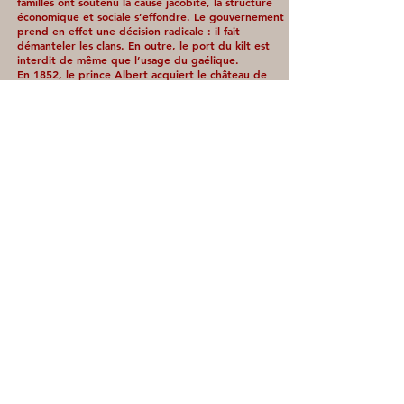
familles ont soutenu la cause jacobite, la structure
économique et sociale s’effondre. Le gouvernement
prend en effet une décision radicale : il fait
démanteler les clans. En outre, le port du kilt est
interdit de même que l’usage du gaélique.
En 1852, le prince Albert acquiert le château de
Balmoral près d’Aberdeen, qui deviendra la
résidence d’été du couple royal.
Le Parlement écossais est rétabli en 1999 et
s’installe à Édimbourg.
En 2014, un référendum sur l’indépendance est
organisé. 85% des électeurs se présentent aux
urnes. Le camp du « non » l’emporte avec 55% des
voix.