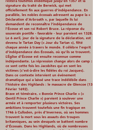
restera toutefois endémique jusqu’en 1357 et la
signature du traité de Berwick, qui met
officiellement fin aux guerres d’indépendance. En
parallèle, les nobles écossais adressent au pape la «
Déclaration d’Arbroath », par laquelle ils lui
demandent de reconnaître l’indépendance de
l’Écosse et son roi Robert Bruce. La réponse du
souverain pontife - favorable - leur parvient en 1328.
Le 6 avril, jour de la signature de la déclaration, est
devenu le Tartan Day (« Jour du Tartan »), fêté
chaque année à travers le monde. Il célèbre l’esprit
d’indépendance des Écossais, où qu’ils se trouvent.
L’Église d’Écosse est ensuite reconnue comme
indépendante. La répression change alors de camp :
ce sont cette fois les Jacobites qui en sont les
victimes (c’est-à-dire les fidèles du roi Jacques).
Dans ce contexte intervient un événement
dramatique qui a laissé une trace indélébile dans
l’histoire des Highlands : le massacre de Glencoe (13
Février 1692).
Brave et téméraire, « Bonnie Prince Charlie » («
Gentil Prince Charlie ») parvient à soulever une
armée et à remporter plusieurs victoires. Ses
ambitions trouvent toutefois une fin tragique en
1746 à Culloden, près d’Inverness, où ses hommes
trouvent la mort sous les assauts des troupes
britanniques, au sein desquels se battent nombre
d’Écossais. Dans les Highlands, où de nombreuses