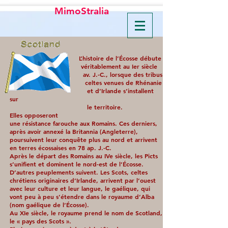
MimoStralia
L’histoire de l’Écosse débute
véritablement au Ier siècle
av. J.-C., lorsque des tribus
celtes venues de Rhénanie
et d’Irlande s’installent
sur
le territoire.
Elles
opposeront
une résistance farouche aux Romains. Ces derniers,
après avoir annexé la Britannia (Angleterre),
poursuivent leur conquête plus au nord et arrivent
en terres écossaises en 78 ap. J.-C.
Après le départ des Romains au IVe siècle, les Picts
s’unifient et dominent le nord-est de l’Écosse.
D’autres peuplements suivent. Les Scots, celtes
chrétiens originaires d’Irlande, arrivent par l’ouest
avec leur culture et leur langue, le gaélique, qui
vont peu à peu s’étendre dans le royaume d’Alba
(nom gaélique de l’Écosse).
Au XIe siècle, le royaume prend le nom de Scotland,
le « pays des Scots ».