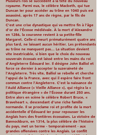
Plusieurs rois se succèdent à la tête du nouveau
royaume. Parmi eux, le célèbre Macbeth, qui tue
Duncan Ier pour accéder au trône en 1040 puis est
assassiné, après 17 ans de règne, par le fils de
Duncan.
C’est une crise dynastique qui va mettre fin à l’âge
d’or de l’Écosse médiévale. À la mort d’Alexandre
en 1286, la couronne revient à sa petite-fille
Margaret. Celle-ci meurt prématurément quatre ans
plus tard, ne laissant aucun héritier. Les prétendants
au trône ne manquent pas… La situation devient
vite inextricable, si bien que le choix du nouveau
souverain écossais est laissé entre les mains du roi
d’Angleterre Édouard Ier. Il désigne John Balliol et
force ce dernier à accepter la suzeraineté de
l’Angleterre. Très vite, Balliol se rebelle et cherche
l’appui de la France, avec qui il espère faire front
commun contre l’Angleterre. C’est la naissance de
l’Auld Alliance (« Vieille Alliance »), qui régira la «
politique étrangère » de l’Écosse durant 250 ans.
Entre alors en scène le célèbre Robert Bruce, «
Braveheart », descendant d’une riche famille
normande. Il se proclame roi et profite de la mort
accidentelle d’Édouard Ier pour repousser les
Anglais hors des frontières écossaises. La victoire de
Bannockburn, en 1314, la plus célèbre de l’histoire
du pays, met un terme - temporairement - aux
grandes offensives contre les Anglais. Le conflit